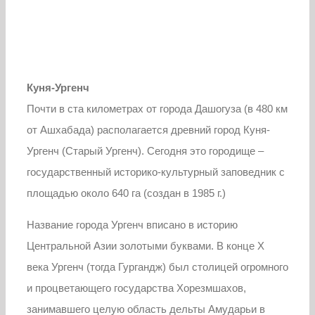
Куня-Ургенч
Почти в ста километрах от города Дашогуза (в 480 км
от Ашхабада) располагается древний город Куня-
Ургенч (Старый Ургенч). Сегодня это городище –
государственный историко-культурный заповедник с
площадью около 640 га (создан в 1985 г.)
Название города Ургенч вписано в историю
Центральной Азии золотыми буквами. В конце X
века Ургенч (тогда Гургандж) был столицей огромного
и процветающего государства Хорезмшахов,
занимавшего целую область дельты Амударьи в