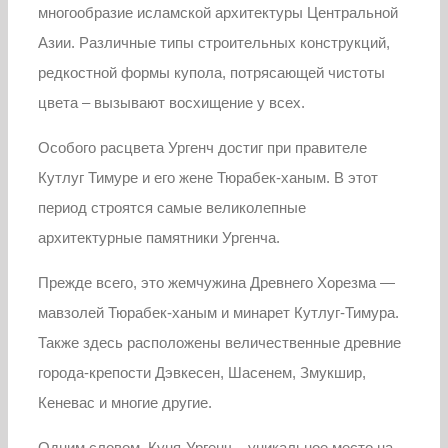
многообразие исламской архитектуры Центральной
Азии. Различные типы строительных конструкций,
редкостной формы купола, потрясающей чистоты
цвета – вызывают восхищение у всех.
Особого расцвета Ургенч достиг при правителе
Кутлуг Тимуре и его жене Тюрабек-ханым. В этот
период строятся самые великолепные
архитектурные памятники Ургенча.
Прежде всего, это жемчужина Древнего Хорезма —
мавзолей Тюрабек-ханым и минарет Кутлуг-Тимура.
Также здесь расположены величественные древние
города-крепости Дэвкесен, Шасенем, Змукшир,
Кеневас и многие другие.
Одним словом, Куня-Ургенч – уникальное место на