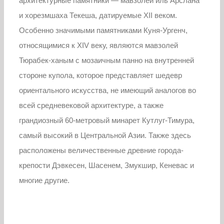
архитектурные памятники — мавзолей иль Арслана
и хорезмшаха Текеша, датируемые XII веком.
Особенно значимыми памятниками Куня-Ургенч,
относящимися к XIV веку, являются мавзолей
Тюрабек-ханым с мозаичным панно на внутренней
стороне купола, которое представляет шедевр
ориентального искусства, не имеющий аналогов во
всей средневековой архитектуре, а также
грандиозный 60-метровый минарет Кутлуг-Тимура,
самый высокий в Центральной Азии. Также здесь
расположены величественные древние города-
крепости Дэвкесен, Шасенем, Змукшир, Кеневас и
многие другие.