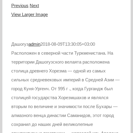
Previous
Next
View Larger Image
Дашогуз
admin
2018-08-09T13:30:05+03:00
Расположен в северной части Туркменистана. На
территории Дашогузского велаята расположена
столица древнего Хорезма — одной из самых
сильных средневековых империй в Средней Азии —
город Куня-Ургенч. От 995 г ., когда Гургандж был
столицей государства Хорезмшахов и являлся
вторым по величине и значимости после Бухары —
алмазного венца династии Саманидов, этот город
сохранил до наших дней великолепные